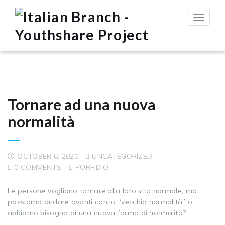
Toggle
navigat
Tornare ad una nuova
normalità
OCTOBER 6, 2020
UNCATEGORIZED
0 COMMENTS
PORFIDIO
Le persone vogliono tornare alla loro vita normale, ma
possiamo andare avanti con la “vecchia normalità” o
abbiamo bisogno di una nuova forma di normalità?